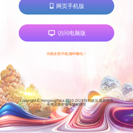
网页手机版
访问电脑版
功能全新升级,随时畅玩！
Copyright © HengxingYuLe 2010-2023 恒行娱乐 版权所有
菲律宾政府合法博彩牌照